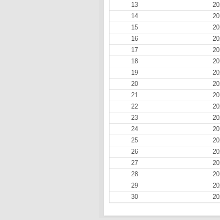
13
20
14
20
15
20
16
20
17
20
18
20
19
20
20
20
21
20
22
20
23
20
24
20
25
20
26
20
27
20
28
20
29
20
30
20