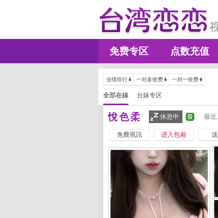
免费专区
点数充值
业绩排行
一对多收费
一对一收费
全部在線
台妹专区
悅色柔
休息中
最近
免費視訊
进入包厢
送