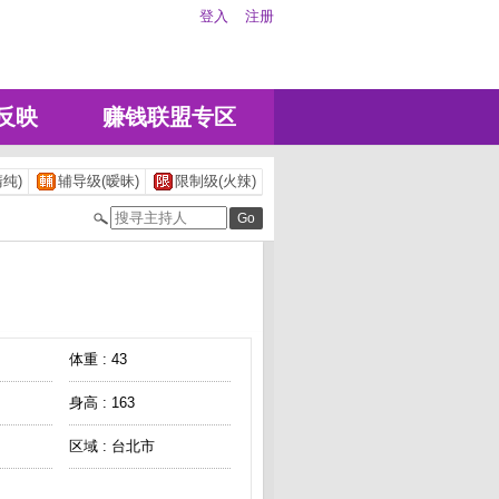
登入
注册
反映
赚钱联盟专区
纯)
辅导级(暧昧)
限制级(火辣)
体重 : 43
身高 : 163
区域 : 台北市