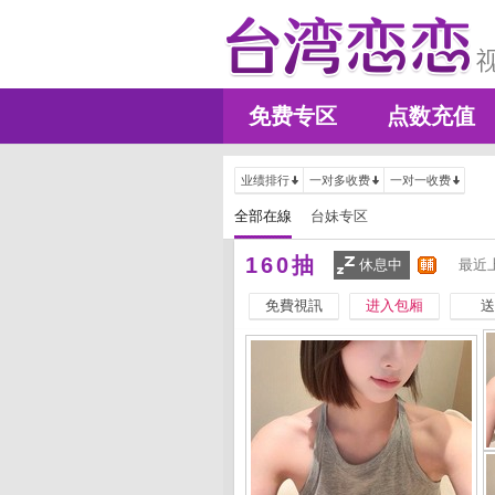
免费专区
点数充值
业绩排行
一对多收费
一对一收费
全部在線
台妹专区
160抽
休息中
最近上
免費視訊
进入包厢
送