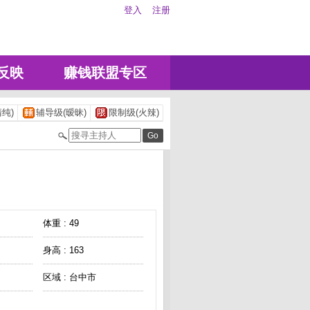
登入
注册
反映
赚钱联盟专区
纯)
辅导级(暧昧)
限制级(火辣)
体重 : 49
身高 : 163
区域 : 台中市