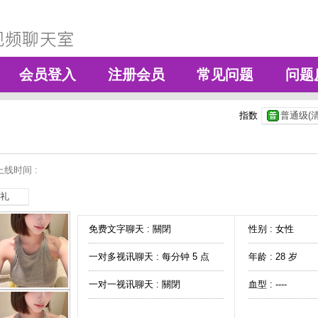
会员登入
注册会员
常见问题
问题
指数
普通级(清
线时间 :
礼
免费文字聊天 :
關閉
性别 : 女性
一对多视讯聊天 :
每分钟 5 点
年龄 : 28 岁
一对一视讯聊天 :
關閉
血型 : ----