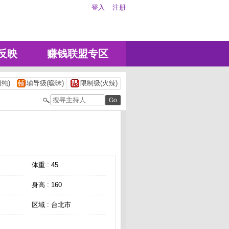
登入
注册
反映
赚钱联盟专区
纯)
辅导级(暧昧)
限制级(火辣)
体重 : 45
身高 : 160
区域 : 台北市