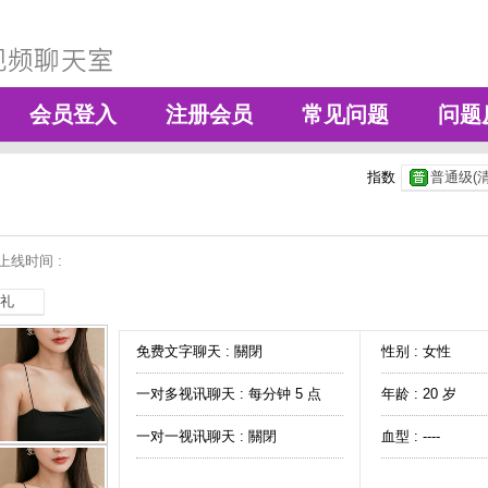
会员登入
注册会员
常见问题
问题
指数
普通级(清
上线时间 :
礼
免费文字聊天 :
關閉
性别 : 女性
一对多视讯聊天 :
每分钟 5 点
年龄 : 20 岁
一对一视讯聊天 :
關閉
血型 : ----