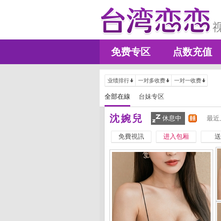
免费专区
点数充值
业绩排行
一对多收费
一对一收费
全部在線
台妹专区
沈婉兒
休息中
最近
免費視訊
进入包厢
送